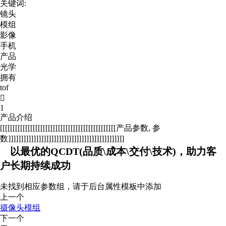
关键词:
镜头
模组
影像
手机
产品
光学
拥有
tof

1
产品介绍
[[[[[[[[[[[[[[[[[[[[[[[[[[[[[[[[[[[[[[[[[[[[[[产品参数, 参
数]]]]]]]]]]]]]]]]]]]]]]]]]]]]]]]]]]]]]]]]]]]]]]
以最优的QCDT(品质\成本\交付\技术)，助力客
户长期持续成功
未找到相应参数组，请于后台属性模板中添加
上一个
摄像头模组
下一个