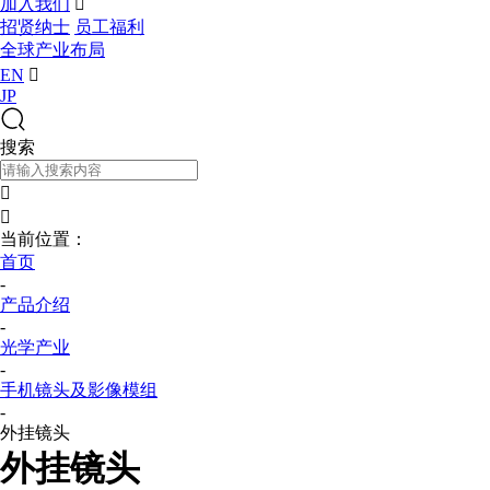
加入我们

招贤纳士
员工福利
全球产业布局
EN

JP
搜索


当前位置：
首页
-
产品介绍
-
光学产业
-
手机镜头及影像模组
-
外挂镜头
外挂镜头