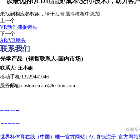
以最优的QCDT(品质\成本\交付\技术)，助力客
未找到相应参数组，请于后台属性模板中添加
上一个
VR动作捕捉镜头
下一个
AR/VR镜头
联系我们
光学产品（销售联系人-国内市场） Optical produc
联系人: 王小姐 Contact per
移动手机:13229441046 Tel:
服务邮箱:customercare@lcetron.com Emai
发展历程
规划蓝图
技术创新
人才发展
版权所
世界杯体育在线（中国）唯一官方网站
|
AG真钱注册_官方网站