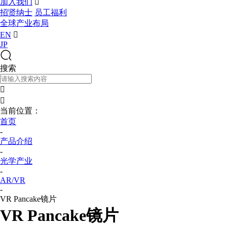
加入我们

招贤纳士
员工福利
全球产业布局
EN

JP
搜索


当前位置：
首页
-
产品介绍
-
光学产业
-
AR/VR
-
VR Pancake镜片
VR Pancake镜片