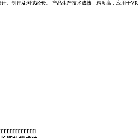
设计、制作及测试经验。 产品生产技术成熟，精度高，应用于V
]]]]]]]]]]]]]]]]]]]]]