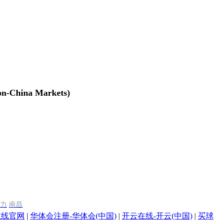
na Markets)
力
南昌
在线官网
|
华体会注册-华体会(中国)
|
开云在线-开云(中国)
|
买球