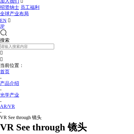
加入我们

招贤纳士
员工福利
全球产业布局
EN

JP
搜索


当前位置：
首页
-
产品介绍
-
光学产业
-
AR/VR
-
VR See through 镜头
VR See through 镜头