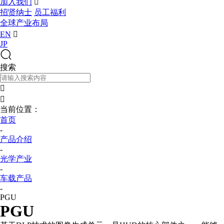
加入我们

招贤纳士
员工福利
全球产业布局
EN

JP
搜索


当前位置：
首页
-
产品介绍
-
光学产业
-
车载产品
-
PGU
PGU