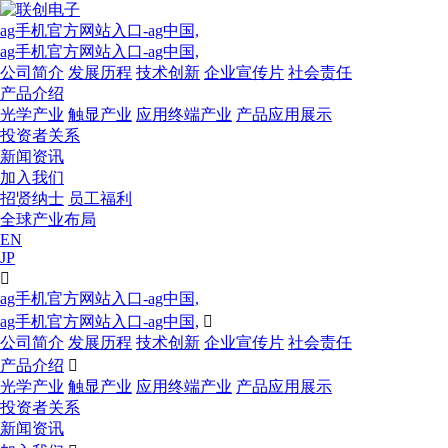
ag手机官方网站入口-ag中国,
ag手机官方网站入口-ag中国,
公司简介
发展历程
技术创新
企业宣传片
社会责任
产品介绍
光学产业
触显产业
应用终端产业
产品应用展示
投资者关系
新闻资讯
加入我们
招贤纳士
员工福利
全球产业布局
EN
JP

ag手机官方网站入口-ag中国,
ag手机官方网站入口-ag中国,

公司简介
发展历程
技术创新
企业宣传片
社会责任
产品介绍

光学产业
触显产业
应用终端产业
产品应用展示
投资者关系
新闻资讯