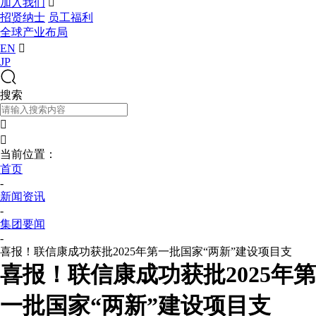
加入我们

招贤纳士
员工福利
全球产业布局
EN

JP
搜索


当前位置：
首页
-
新闻资讯
-
集团要闻
-
喜报！联信康成功获批2025年第一批国家“两新”建设项目支
喜报！联信康成功获批2025年第
一批国家“两新”建设项目支