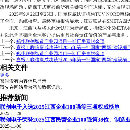
个部门
通力协作
，
建立
全流程保障机制
；
同时对照
SMETA 7.0
改现场问题，确保正式审核前所有关键项全面
达标
，
充分
展现
团
2025年9月22日至25日，国际权威认证机构TUV NORD审
了
全面、
系统
核查
。最终审核报告显示，江西联益在
SMETA
未来，江西联益将以此次认证为新起点，持续深化
SMET
并
以此为基础为全球客户提供更具社会责任价值的产品与服务，
上一个
:
郑州联创智造产业园项目一期厂房喜封金顶
下一个
:
喜报！联信康成功获批2025年第一批国家“两新”建设项
上一个
:
郑州联创智造产业园项目一期厂房喜封金顶
下一个
:
喜报！联信康成功获批2025年第一批国家“两新”建设项
相关文件
更多
暂时没有内容信息显示
请先在网站后台添加数据记录。
推荐新闻
联创电子入选2025江西企业100强等三项权威榜单
2025-11-28
联创电子荣登2025江西民营企业100强第38位、制造业
2025-11-06