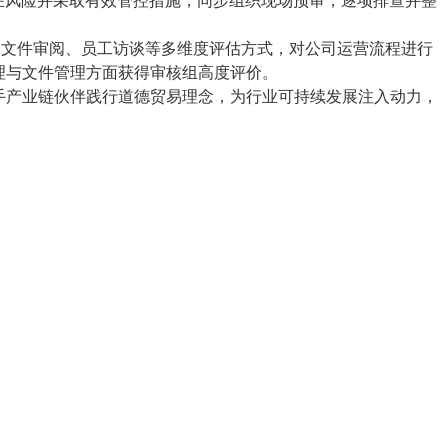
在风险并采取有效管控措施，
同步
组织现场预审，
逐项
排查并整
、文件审阅
、
员工访谈等多
维度评估
方式，对公司运营流程进行
理与文件管理方面
获得
审核组高度评价。
携手产业链伙伴践行道德贸易理念，为行业可持续发展注入动力
，