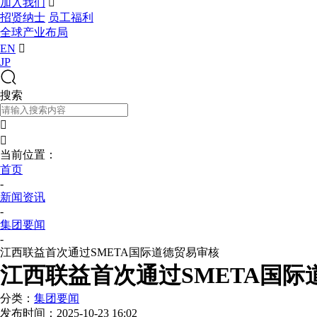
加入我们

招贤纳士
员工福利
全球产业布局
EN

JP
搜索


当前位置：
首页
-
新闻资讯
-
集团要闻
-
江西联益首次通过SMETA国际道德贸易审核
江西联益首次通过SMETA国际
分类：
集团要闻
发布时间：
2025-10-23 16:02