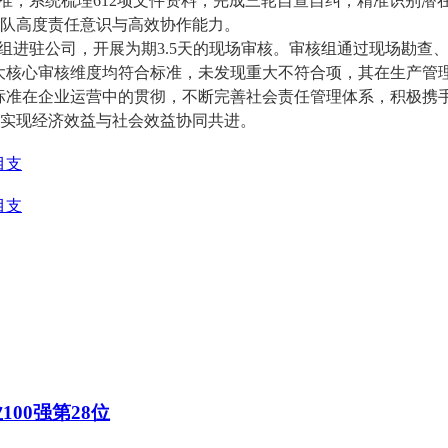
标准
，
系统梳理
612项文件资料
，
完成
三轮自查自纠，
精准
识别潜
队
高度责任意识与
高效
协作
能力
。
核组
进驻
公司
，
开展为期
3.5天的现场审核。
审核组
通过现场勘查
四大核心审核维度均符合标准，未发现重大不符合项，
其
在生产管
A标准在企业运营中的贯彻，不断完善社会责任管理体系，积极
实现经济效益与社会效益协同共进。
目支
目支
100强第28位