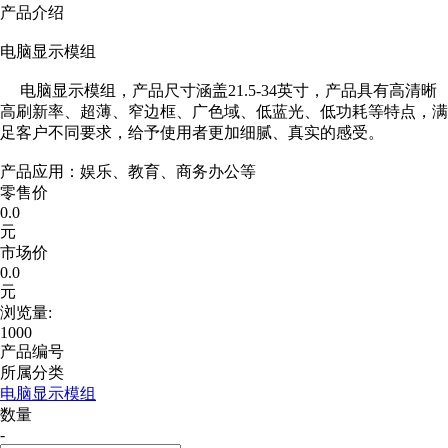
产品介绍
电脑显示模组
电脑显示模组，产品尺寸涵盖21.5-34英寸，产品具有高清晰
高刷新率、超薄、窄边框、广色域、低蓝光、低功耗等特点，满
足客户不同要求，给予使用者更加细腻、真实的感受。
产品应用：娱乐、教育、商务办公等
零售价
0.0
元
市场价
0.0
元
浏览量:
1000
产品编号
所属分类
电脑显示模组
数量
-