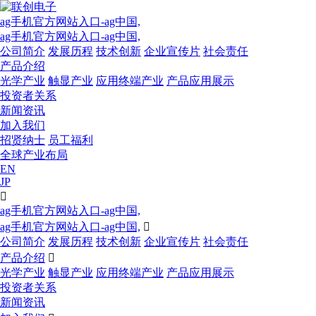
ag手机官方网站入口-ag中国,
ag手机官方网站入口-ag中国,
公司简介
发展历程
技术创新
企业宣传片
社会责任
产品介绍
光学产业
触显产业
应用终端产业
产品应用展示
投资者关系
新闻资讯
加入我们
招贤纳士
员工福利
全球产业布局
EN
JP

ag手机官方网站入口-ag中国,
ag手机官方网站入口-ag中国,

公司简介
发展历程
技术创新
企业宣传片
社会责任
产品介绍

光学产业
触显产业
应用终端产业
产品应用展示
投资者关系
新闻资讯