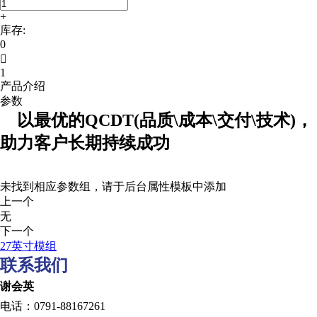
+
库存:
0

1
产品介绍
参数
以最优的QCDT(品质\成本\交付\技术)，
助力客户长期持续成功
未找到相应参数组，请于后台属性模板中添加
上一个
无
下一个
27英寸模组
联系我们
谢会英
电话：0791-88167261