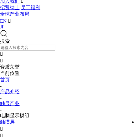
加入我们

招贤纳士
员工福利
全球产业布局
EN

JP
搜索


资质荣誉
当前位置：
首页
-
产品介绍
-
触显产业
-
电脑显示模组
触摸屏

