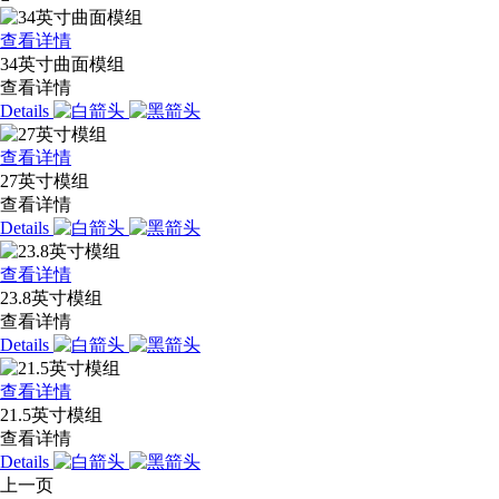
查看详情
34英寸曲面模组
查看详情
Details
查看详情
27英寸模组
查看详情
Details
查看详情
23.8英寸模组
查看详情
Details
查看详情
21.5英寸模组
查看详情
Details
上一页